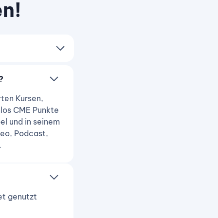
en!
?
rten Kursen,
nlos CME Punkte
el und in seinem
deo, Podcast,
.
et genutzt