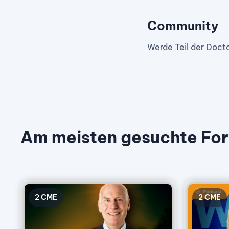
Community
Werde Teil der Doct
Am meisten gesuchte For
2
CME
2
CME