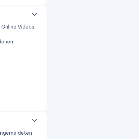
 Online Videos,
edenen
e angemeldeten