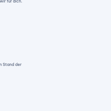
r für dich.
n Stand der