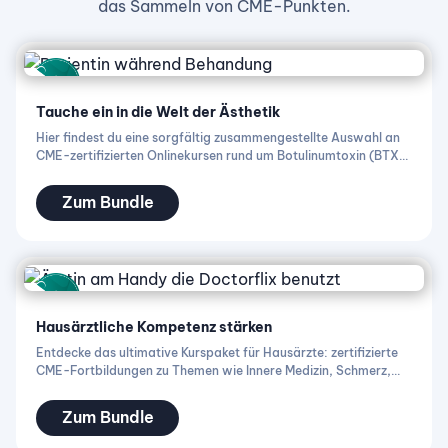
das Sammeln von CME-Punkten.
Tauche ein in die Welt der Ästhetik
Hier findest du eine sorgfältig zusammengestellte Auswahl an
CME-zertifizierten Onlinekursen rund um Botulinumtoxin (BTX),
Hyaluronsäure, Sklerotherapie und Co. Egal, ob du erste
Erfahrungen sammeln oder dein bestehendes Wissen vertiefen
Zum Bundle
möchtest, unsere Fortbildungen vermitteln dir praxisnahes
Wissen für den erfolgreichen Einstieg in minimalinvasive
ästhetische Behandlungen.
Hausärztliche Kompetenz stärken
Entdecke das ultimative Kurspaket für Hausärzte: zertifizierte
CME-Fortbildungen zu Themen wie Innere Medizin, Schmerz,
Ernährung, Psychosomatik, Dermatologie und mehr. Alle Kurse
sind praxisnah aufbereitet, jederzeit abrufbar und liefern dir
Zum Bundle
genau das Wissen, das du im hausärztlichen Alltag brauchst –
kompakt, evidenzbasiert und sofort umsetzbar.