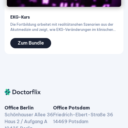
EKG-Kurs
Die Fortbildung arbeitet mit realitätsnahen Szenarien aus der
Akutmedizin und zeigt, wie EKG-Veränderungen im klinischen
Kontext bewertet werden. Schritt für Schritt wird erklärt,
welche Befunde besondere Aufmerksamkeit erfordern und
Zum Bundle
welche Hinweise auf eine akute Gefährdung hinweisen können.
Office Berlin
Office Potsdam
Schönhauser Allee 36
Friedrich-Ebert-Straße 36
Haus 2 / Aufgang A
14469 Potsdam