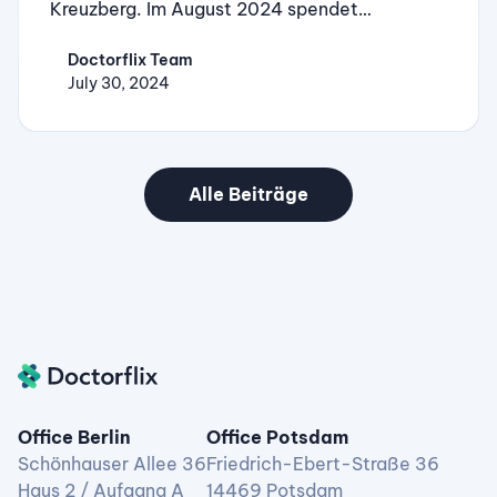
Kreuzberg. Im August 2024 spendet
Doctorflix 2 Euro pro für Doctorflix
Doctorflix Team
abgegebener Bewertung auf Google Reviews
July 30, 2024
oder Trustpilot an die Einrichtung.
Alle Beiträge
Office Berlin
Office Potsdam
Schönhauser Allee 36
Friedrich-Ebert-Straße 36
Haus 2 / Aufgang A
14469 Potsdam