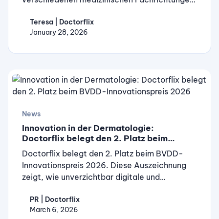
Von innovativen Therapiekonzepten in
Teresa | Doctorflix
Onkologie, Neurologie und Pneumologie über
January 28, 2026
praxisrelevante Updates zu metabolischen
Lebererkrankungen und Infektionen bis hin zu
Digitalisierung und Personalgewinnung in der
Arztpraxis – diese Top 10 Kurse bieten
fundiertes Wissen für den klinischen Alltag.
Alle Fortbildungen sind praxisnah aufbereitet
und von ausgewiesenen Expertinnen und
News
Experten ihres Fachgebiets referiert.
Innovation in der Dermatologie:
Doctorflix belegt den 2. Platz beim
BVDD-Innovationspreis 2026
Doctorflix belegt den 2. Platz beim BVDD-
Innovationspreis 2026. Diese Auszeichnung
zeigt, wie unverzichtbar digitale und
praxisnahe Lösungen im heutigen Praxisalltag
PR | Doctorflix
sind. Die Plattform wird für ihren Beitrag zur
March 6, 2026
Modernisierung der fachärztlichen Fortbildung